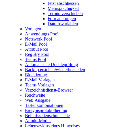
Jetzt abschliessen
Mehrsprachigkeit
Termin verschieben
Formatierungen
Datumsvariablen
Vorlagen
Anwendungs Pool
Netzwerk Pool
E-Mail Pool
Attribut Pool
Registry Pool
Teams Pool
Automatische Updateprüfung
Backup erstellen/wiederherstellen
Blockierung
E-Mail Vorlagen
Teams Vorlagen
Verzeichnisdienst-Browser
Reichweite
Web-Ausgabe
Tastenkombinationen
Ereignisprotokollierung
Befehlszeilenschnittstelle
Admin-Modus
Lebenszyklus eines Hinweises