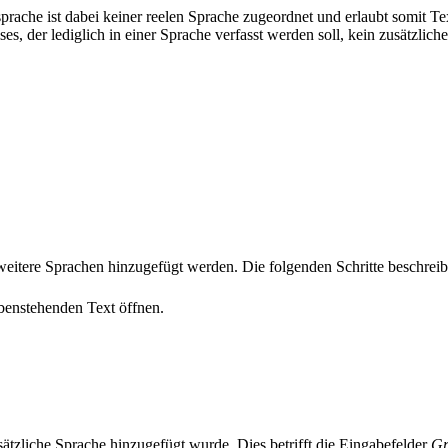
prache ist dabei keiner reelen Sprache zugeordnet und erlaubt somit T
es, der lediglich in einer Sprache verfasst werden soll, kein zusätzlic
weitere Sprachen hinzugefügt werden. Die folgenden Schritte beschre
enstehenden Text öffnen.
ätzliche Sprache hinzugefügt wurde. Dies betrifft die Eingabefelder
Gr