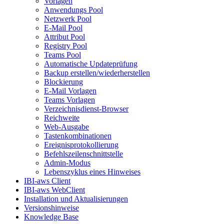
Vorlagen
Anwendungs Pool
Netzwerk Pool
E-Mail Pool
Attribut Pool
Registry Pool
Teams Pool
Automatische Updateprüfung
Backup erstellen/wiederherstellen
Blockierung
E-Mail Vorlagen
Teams Vorlagen
Verzeichnisdienst-Browser
Reichweite
Web-Ausgabe
Tastenkombinationen
Ereignisprotokollierung
Befehlszeilenschnittstelle
Admin-Modus
Lebenszyklus eines Hinweises
IBI-aws Client
IBI-aws WebClient
Installation und Aktualisierungen
Versionshinweise
Knowledge Base