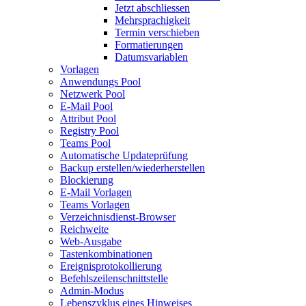
Jetzt abschliessen
Mehrsprachigkeit
Termin verschieben
Formatierungen
Datumsvariablen
Vorlagen
Anwendungs Pool
Netzwerk Pool
E-Mail Pool
Attribut Pool
Registry Pool
Teams Pool
Automatische Updateprüfung
Backup erstellen/wiederherstellen
Blockierung
E-Mail Vorlagen
Teams Vorlagen
Verzeichnisdienst-Browser
Reichweite
Web-Ausgabe
Tastenkombinationen
Ereignisprotokollierung
Befehlszeilenschnittstelle
Admin-Modus
Lebenszyklus eines Hinweises