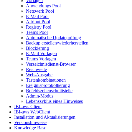
Vorlagen
Anwendungs Pool
Netzwerk Pool
E-Mail Pool
Attribut Pool
Registry Pool
Teams Pool
Automatische Updateprüfung
Backup erstellen/wiederherstellen
Blockierung
E-Mail Vorlagen
Teams Vorlagen
Verzeichnisdienst-Browser
Reichweite
Web-Ausgabe
Tastenkombinationen
Ereignisprotokollierung
Befehlszeilenschnittstelle
Admin-Modus
Lebenszyklus eines Hinweises
IBI-aws Client
IBI-aws WebClient
Installation und Aktualisierungen
Versionshinweise
Knowledge Base