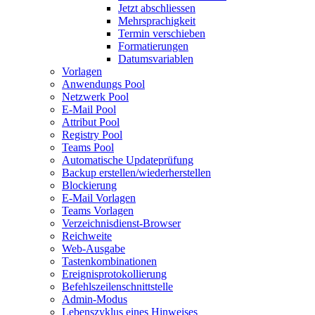
Jetzt abschliessen
Mehrsprachigkeit
Termin verschieben
Formatierungen
Datumsvariablen
Vorlagen
Anwendungs Pool
Netzwerk Pool
E-Mail Pool
Attribut Pool
Registry Pool
Teams Pool
Automatische Updateprüfung
Backup erstellen/wiederherstellen
Blockierung
E-Mail Vorlagen
Teams Vorlagen
Verzeichnisdienst-Browser
Reichweite
Web-Ausgabe
Tastenkombinationen
Ereignisprotokollierung
Befehlszeilenschnittstelle
Admin-Modus
Lebenszyklus eines Hinweises