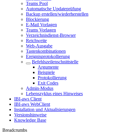
Teams Pool
Automatische Updateprüfung
Backup erstellen/wiederherstellen
Blockierung
E-Mail Vorlagen
Teams Vorlagen
Verzeichnisdienst-Browser
Reichweite
Web-Ausgabe
Tastenkombinationen
Ereignisprotokollierung
Befehlszeilenschnittstelle
Argumente
Beispiele
Protokollierung
Exit Codes
Admin-Modus
Lebenszyklus eines Hinweises
IBI-aws Client
IBI-aws WebClient
Installation und Aktualisierungen
Versionshinweise
Knowledge Base
Breadcrumbs