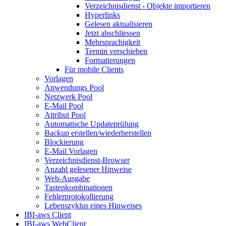
Verzeichnisdienst - Objekte importieren
Hyperlinks
Gelesen aktualisieren
Jetzt abschliessen
Mehrsprachigkeit
Termin verschieben
Formatierungen
Für mobile Clients
Vorlagen
Anwendungs Pool
Netzwerk Pool
E-Mail Pool
Attribut Pool
Automatische Updateprüfung
Backup erstellen/wiederherstellen
Blockierung
E-Mail Vorlagen
Verzeichnisdienst-Browser
Anzahl gelesener Hinweise
Web-Ausgabe
Tastenkombinationen
Fehlerprotokollierung
Lebenszyklus eines Hinweises
IBI-aws Client
IBI-aws WebClient