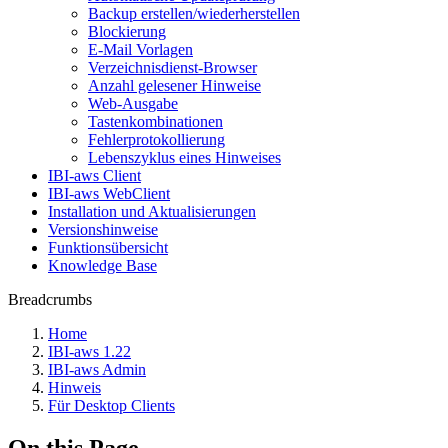
Backup erstellen/wiederherstellen
Blockierung
E-Mail Vorlagen
Verzeichnisdienst-Browser
Anzahl gelesener Hinweise
Web-Ausgabe
Tastenkombinationen
Fehlerprotokollierung
Lebenszyklus eines Hinweises
IBI-aws Client
IBI-aws WebClient
Installation und Aktualisierungen
Versionshinweise
Funktionsübersicht
Knowledge Base
Breadcrumbs
Home
IBI-aws 1.22
IBI-aws Admin
Hinweis
Für Desktop Clients
On this Page