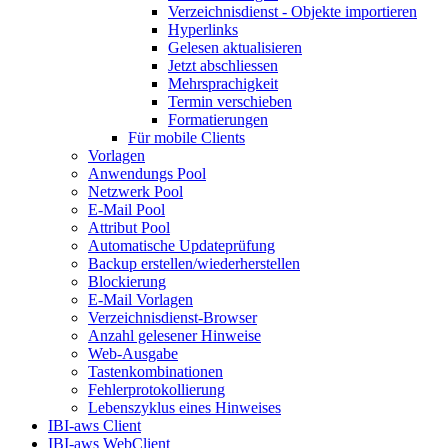
Verzeichnisdienst - Objekte importieren
Hyperlinks
Gelesen aktualisieren
Jetzt abschliessen
Mehrsprachigkeit
Termin verschieben
Formatierungen
Für mobile Clients
Vorlagen
Anwendungs Pool
Netzwerk Pool
E-Mail Pool
Attribut Pool
Automatische Updateprüfung
Backup erstellen/wiederherstellen
Blockierung
E-Mail Vorlagen
Verzeichnisdienst-Browser
Anzahl gelesener Hinweise
Web-Ausgabe
Tastenkombinationen
Fehlerprotokollierung
Lebenszyklus eines Hinweises
IBI-aws Client
IBI-aws WebClient