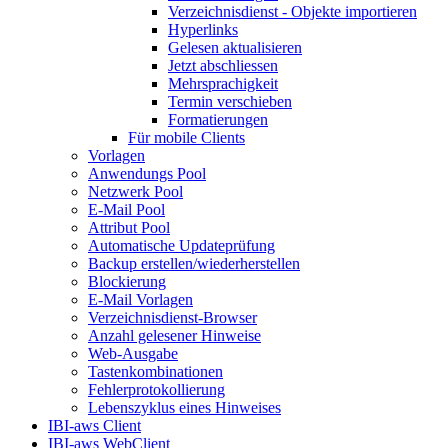
Verzeichnisdienst - Objekte importieren
Hyperlinks
Gelesen aktualisieren
Jetzt abschliessen
Mehrsprachigkeit
Termin verschieben
Formatierungen
Für mobile Clients
Vorlagen
Anwendungs Pool
Netzwerk Pool
E-Mail Pool
Attribut Pool
Automatische Updateprüfung
Backup erstellen/wiederherstellen
Blockierung
E-Mail Vorlagen
Verzeichnisdienst-Browser
Anzahl gelesener Hinweise
Web-Ausgabe
Tastenkombinationen
Fehlerprotokollierung
Lebenszyklus eines Hinweises
IBI-aws Client
IBI-aws WebClient