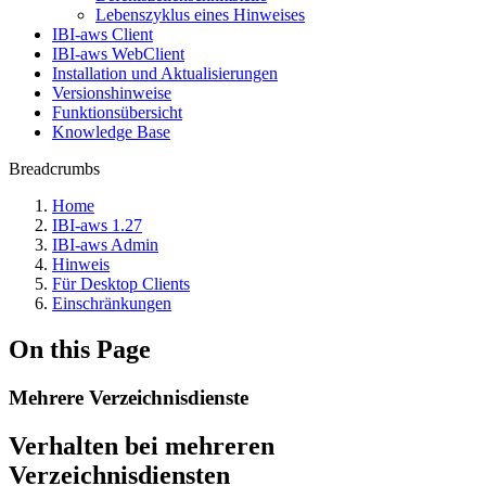
Lebenszyklus eines Hinweises
IBI-aws Client
IBI-aws WebClient
Installation und Aktualisierungen
Versionshinweise
Funktionsübersicht
Knowledge Base
Breadcrumbs
Home
IBI-aws 1.27
IBI-aws Admin
Hinweis
Für Desktop Clients
Einschränkungen
On this Page
Mehrere Verzeichnisdienste
Verhalten bei mehreren
Verzeichnisdiensten