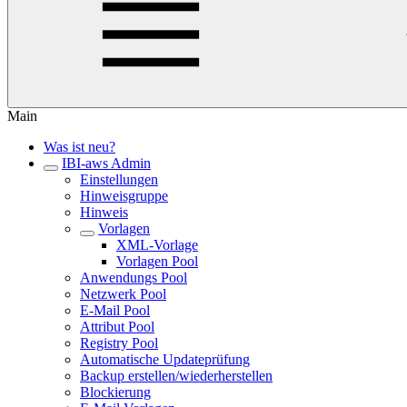
Main
Was ist neu?
IBI-aws Admin
Einstellungen
Hinweisgruppe
Hinweis
Vorlagen
XML-Vorlage
Vorlagen Pool
Anwendungs Pool
Netzwerk Pool
E-Mail Pool
Attribut Pool
Registry Pool
Automatische Updateprüfung
Backup erstellen/wiederherstellen
Blockierung