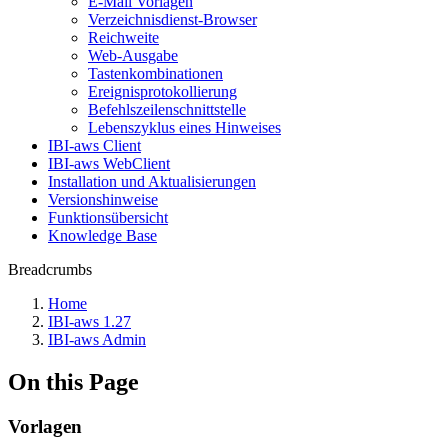
E-Mail Vorlagen
Verzeichnisdienst-Browser
Reichweite
Web-Ausgabe
Tastenkombinationen
Ereignisprotokollierung
Befehlszeilenschnittstelle
Lebenszyklus eines Hinweises
IBI-aws Client
IBI-aws WebClient
Installation und Aktualisierungen
Versionshinweise
Funktionsübersicht
Knowledge Base
Breadcrumbs
Home
IBI-aws 1.27
IBI-aws Admin
On this Page
Vorlagen