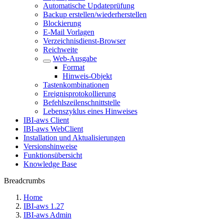
Automatische Updateprüfung
Backup erstellen/wiederherstellen
Blockierung
E-Mail Vorlagen
Verzeichnisdienst-Browser
Reichweite
Web-Ausgabe
Format
Hinweis-Objekt
Tastenkombinationen
Ereignisprotokollierung
Befehlszeilenschnittstelle
Lebenszyklus eines Hinweises
IBI-aws Client
IBI-aws WebClient
Installation und Aktualisierungen
Versionshinweise
Funktionsübersicht
Knowledge Base
Breadcrumbs
Home
IBI-aws 1.27
IBI-aws Admin