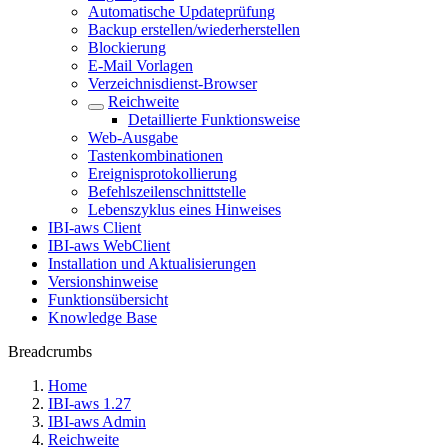
Automatische Updateprüfung
Backup erstellen/wiederherstellen
Blockierung
E-Mail Vorlagen
Verzeichnisdienst-Browser
Reichweite
Detaillierte Funktionsweise
Web-Ausgabe
Tastenkombinationen
Ereignisprotokollierung
Befehlszeilenschnittstelle
Lebenszyklus eines Hinweises
IBI-aws Client
IBI-aws WebClient
Installation und Aktualisierungen
Versionshinweise
Funktionsübersicht
Knowledge Base
Breadcrumbs
Home
IBI-aws 1.27
IBI-aws Admin
Reichweite