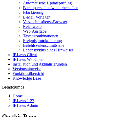
Automatische Updateprüfung
Backup erstellen/wiederherstellen
Blockierung
E-Mail Vorlagen
Verzeichnisdienst-Browser
Reichweite
Web-Ausgabe
Tastenkombinationen
Ereignisprotokollierung
Befehlszeilenschnittstelle
Lebenszyklus eines Hinweises
IBI-aws Client
IBI-aws WebClient
Installation und Aktualisierungen
Versionshinweise
Funktionsübersicht
Knowledge Base
Breadcrumbs
Home
IBI-aws 1.27
IBI-aws Admin
On this Page