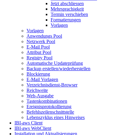
Jetzt abschliessen
Mehrsprachigkeit
Termin verschieben
Formatierungen
Vorlagen
Vorlagen
Anwendungs Pool
Netzwerk Pool
E-Mail Pool
Attribut Pool
Registry Pool
Automatische Updateprüfung
Backup erstellen/wiederherstellen
Blockierung
E-Mail Vorlagen
Verzeichnisdienst-Browser
Reichweite
Web-Ausgabe
Tastenkombinationen
Ereignisprotokollierung
Befehlszeilenschnittstelle
Lebenszyklus eines Hinweises
IBI-aws Client
IBI-aws WebClient
Installation und Aktualisierungen