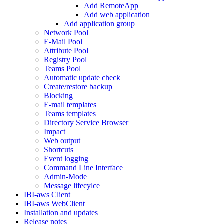
Add RemoteApp
Add web application
Add application group
Network Pool
E-Mail Pool
Attribute Pool
Registry Pool
Teams Pool
Automatic update check
Create/restore backup
Blocking
E-mail templates
Teams templates
Directory Service Browser
Impact
Web output
Shortcuts
Event logging
Command Line Interface
Admin-Mode
Message lifecylce
IBI-aws Client
IBI-aws WebClient
Installation and updates
Release notes