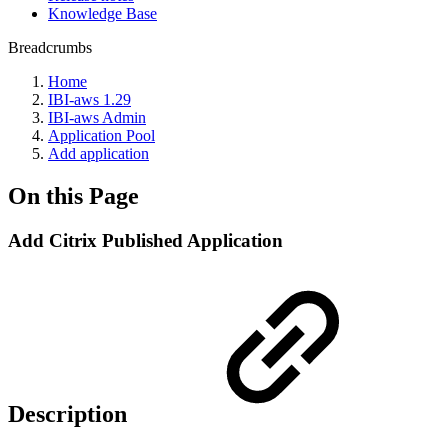
Knowledge Base
Breadcrumbs
Home
IBI-aws 1.29
IBI-aws Admin
Application Pool
Add application
On this Page
Add Citrix Published Application
Description