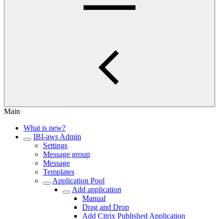
Main
What is new?
IBI-aws Admin
Settings
Message group
Message
Templates
Application Pool
Add application
Manual
Drag and Drop
Add Citrix Published Application