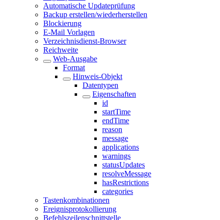
Automatische Updateprüfung
Backup erstellen/wiederherstellen
Blockierung
E-Mail Vorlagen
Verzeichnisdienst-Browser
Reichweite
Web-Ausgabe
Format
Hinweis-Objekt
Datentypen
Eigenschaften
id
startTime
endTime
reason
message
applications
warnings
statusUpdates
resolveMessage
hasRestrictions
categories
Tastenkombinationen
Ereignisprotokollierung
Befehlszeilenschnittstelle