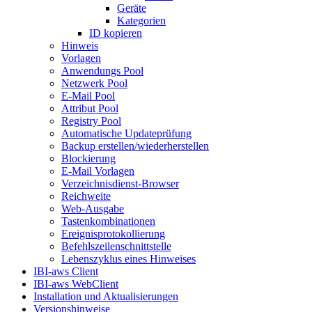
Geräte
Kategorien
ID kopieren
Hinweis
Vorlagen
Anwendungs Pool
Netzwerk Pool
E-Mail Pool
Attribut Pool
Registry Pool
Automatische Updateprüfung
Backup erstellen/wiederherstellen
Blockierung
E-Mail Vorlagen
Verzeichnisdienst-Browser
Reichweite
Web-Ausgabe
Tastenkombinationen
Ereignisprotokollierung
Befehlszeilenschnittstelle
Lebenszyklus eines Hinweises
IBI-aws Client
IBI-aws WebClient
Installation und Aktualisierungen
Versionshinweise