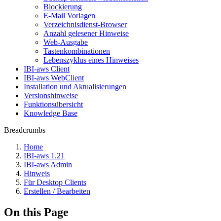
Blockierung
E-Mail Vorlagen
Verzeichnisdienst-Browser
Anzahl gelesener Hinweise
Web-Ausgabe
Tastenkombinationen
Lebenszyklus eines Hinweises
IBI-aws Client
IBI-aws WebClient
Installation und Aktualisierungen
Versionshinweise
Funktionsübersicht
Knowledge Base
Breadcrumbs
Home
IBI-aws 1.21
IBI-aws Admin
Hinweis
Für Desktop Clients
Erstellen / Bearbeiten
On this Page