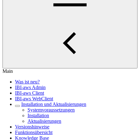
Main
Was ist neu?
IBI-aws Admin
IBI-aws Client
IBI-aws WebClient
Installation und Aktualisierungen
Systemvoraussetzungen
Installation
Aktualisierungen
Versionshinweise
Funktionsübersicht
Knowledge Base