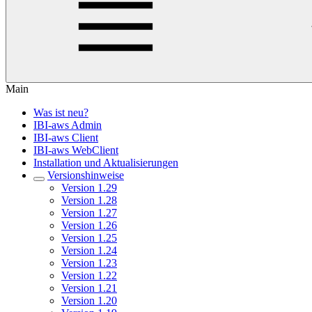
Main
Was ist neu?
IBI-aws Admin
IBI-aws Client
IBI-aws WebClient
Installation und Aktualisierungen
Versionshinweise
Version 1.29
Version 1.28
Version 1.27
Version 1.26
Version 1.25
Version 1.24
Version 1.23
Version 1.22
Version 1.21
Version 1.20