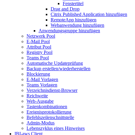
Fenstertitel
Drag and Drop
Citrix Published Application hinzufügen
RemoteApp hinzufügen
Webanwendung hinzufügen
Anwendungsgruppe hinzufügen
Netzwerk Pool
E-Mail Pool
Attribut Pool
Registry Pool
Teams Pool
Automatische Updateprüfung
Backup erstellen/wiederherstellen
Blockierung
E-Mail Vorlagen
Teams Vorlagen
Verzeichnisdienst-Browser
Reichweite
Web-Ausgabe
Tastenkombinationen
Ereignisprotokollierung
Befehlszeilenschnittstelle
Admin-Modus
Lebenszyklus eines Hinweises
IBI-aws Client