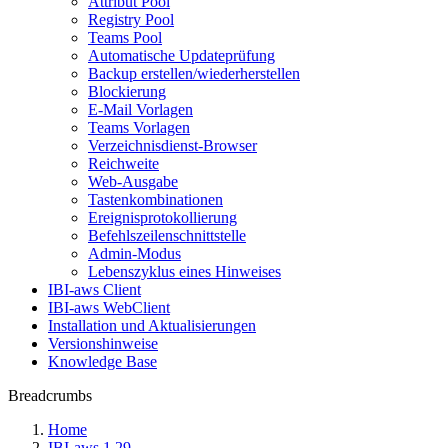
Attribut Pool
Registry Pool
Teams Pool
Automatische Updateprüfung
Backup erstellen/wiederherstellen
Blockierung
E-Mail Vorlagen
Teams Vorlagen
Verzeichnisdienst-Browser
Reichweite
Web-Ausgabe
Tastenkombinationen
Ereignisprotokollierung
Befehlszeilenschnittstelle
Admin-Modus
Lebenszyklus eines Hinweises
IBI-aws Client
IBI-aws WebClient
Installation und Aktualisierungen
Versionshinweise
Knowledge Base
Breadcrumbs
Home
IBI-aws 1.29