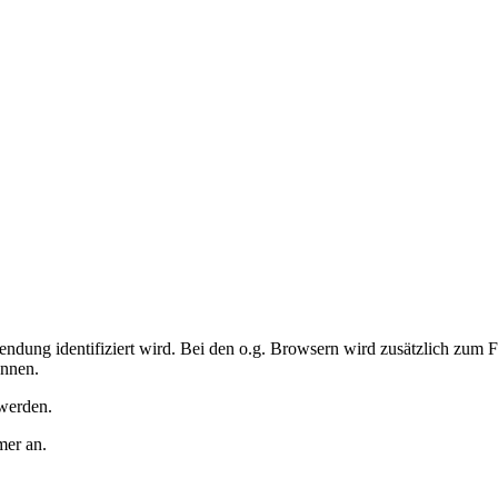
dung identifiziert wird. Bei den o.g. Browsern wird zusätzlich zum Fe
ennen.
 werden.
mer an.