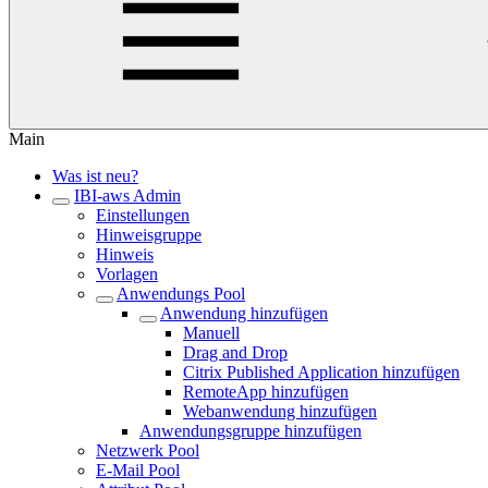
Main
Was ist neu?
IBI-aws Admin
Einstellungen
Hinweisgruppe
Hinweis
Vorlagen
Anwendungs Pool
Anwendung hinzufügen
Manuell
Drag and Drop
Citrix Published Application hinzufügen
RemoteApp hinzufügen
Webanwendung hinzufügen
Anwendungsgruppe hinzufügen
Netzwerk Pool
E-Mail Pool