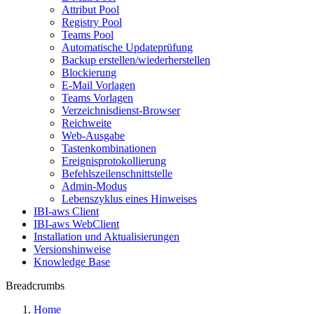
Attribut Pool
Registry Pool
Teams Pool
Automatische Updateprüfung
Backup erstellen/wiederherstellen
Blockierung
E-Mail Vorlagen
Teams Vorlagen
Verzeichnisdienst-Browser
Reichweite
Web-Ausgabe
Tastenkombinationen
Ereignisprotokollierung
Befehlszeilenschnittstelle
Admin-Modus
Lebenszyklus eines Hinweises
IBI-aws Client
IBI-aws WebClient
Installation und Aktualisierungen
Versionshinweise
Knowledge Base
Breadcrumbs
Home