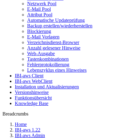
Netzwerk Pool
E-Mail Pool
Attribut Pool
Automatische Updateprüfung
Backup erstellen/wiederherstellen
Blockierung
E-Mail Vorlagen
Verzeichnisdienst-Browser
Anzahl gelesener Hinweise
Web-Ausgabe
Tastenkombinationen
Fehlerprotokollierung
Lebenszyklus eines Hinweises
IBI-aws Client
IBI-aws WebClient
Installation und Aktualisierungen
Versionshinweise
Funktionsübersicht
Knowledge Base
Breadcrumbs
Home
IBI-aws 1.22
IBI-aws Admin