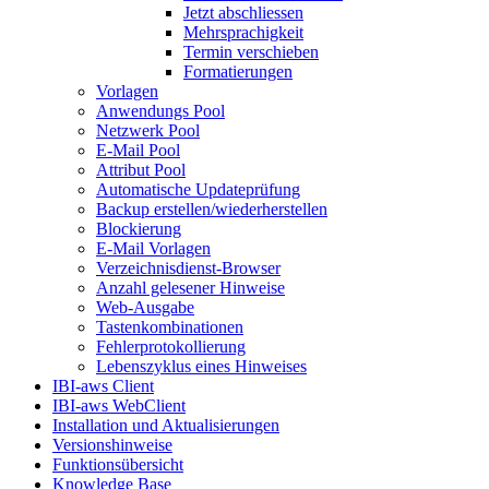
Jetzt abschliessen
Mehrsprachigkeit
Termin verschieben
Formatierungen
Vorlagen
Anwendungs Pool
Netzwerk Pool
E-Mail Pool
Attribut Pool
Automatische Updateprüfung
Backup erstellen/wiederherstellen
Blockierung
E-Mail Vorlagen
Verzeichnisdienst-Browser
Anzahl gelesener Hinweise
Web-Ausgabe
Tastenkombinationen
Fehlerprotokollierung
Lebenszyklus eines Hinweises
IBI-aws Client
IBI-aws WebClient
Installation und Aktualisierungen
Versionshinweise
Funktionsübersicht
Knowledge Base