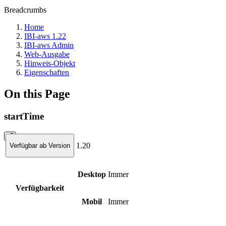
Breadcrumbs
Home
IBI-aws 1.22
IBI-aws Admin
Web-Ausgabe
Hinweis-Objekt
Eigenschaften
On this Page
startTime
1.20
Verfügbar ab Version
Desktop
Immer
Verfügbarkeit
Mobil
Immer