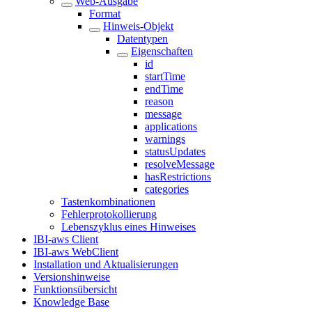
Web-Ausgabe
Format
Hinweis-Objekt
Datentypen
Eigenschaften
id
startTime
endTime
reason
message
applications
warnings
statusUpdates
resolveMessage
hasRestrictions
categories
Tastenkombinationen
Fehlerprotokollierung
Lebenszyklus eines Hinweises
IBI-aws Client
IBI-aws WebClient
Installation und Aktualisierungen
Versionshinweise
Funktionsübersicht
Knowledge Base