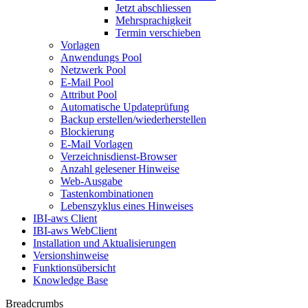
Jetzt abschliessen
Mehrsprachigkeit
Termin verschieben
Vorlagen
Anwendungs Pool
Netzwerk Pool
E-Mail Pool
Attribut Pool
Automatische Updateprüfung
Backup erstellen/wiederherstellen
Blockierung
E-Mail Vorlagen
Verzeichnisdienst-Browser
Anzahl gelesener Hinweise
Web-Ausgabe
Tastenkombinationen
Lebenszyklus eines Hinweises
IBI-aws Client
IBI-aws WebClient
Installation und Aktualisierungen
Versionshinweise
Funktionsübersicht
Knowledge Base
Breadcrumbs