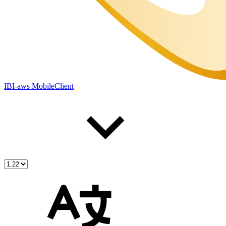
IBI-aws MobileClient