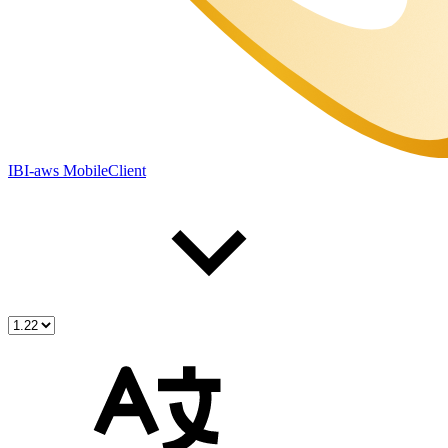
IBI-aws MobileClient