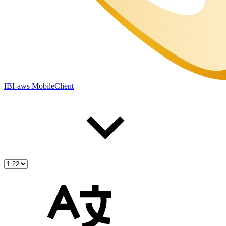
IBI-aws MobileClient