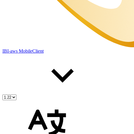
IBI-aws MobileClient