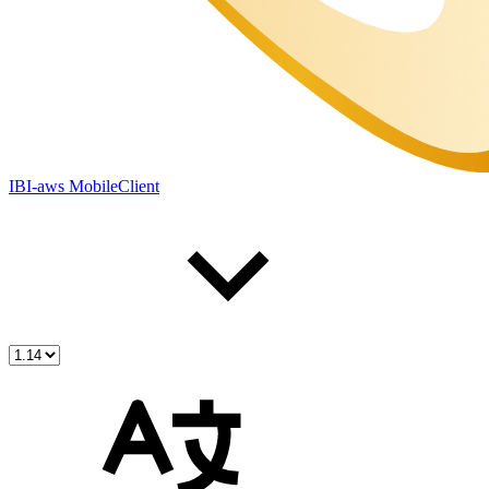
IBI-aws MobileClient