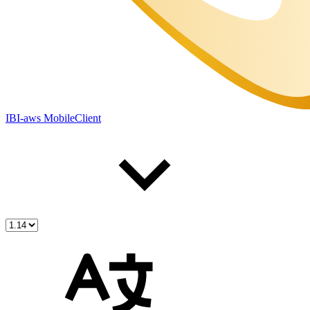
IBI-aws MobileClient