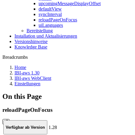
upcomingMessageDisplayOffset
defaultView
syncInterval
reloadPageOnFocus
uiLanguages
Bereitstellung
Installation und Aktualisierungen
Versionshinweise
Knowledge Base
Breadcrumbs
Home
IBI-aws 1.30
IBI-aws WebClient
Einstellungen
On this Page
reloadPageOnFocus
1.28
Verfügbar ab Version