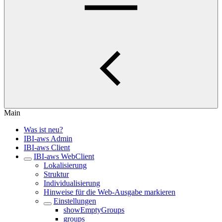
Main
Was ist neu?
IBI-aws Admin
IBI-aws Client
IBI-aws WebClient
Lokalisierung
Struktur
Individualisierung
Hinweise für die Web-Ausgabe markieren
Einstellungen
showEmptyGroups
groups