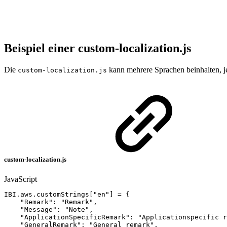
Beispiel einer custom-localization.js
Die
kann mehrere Sprachen beinhalten, je
custom-localization.js
custom-localization.js
JavaScript
IBI
.
aws
.
customStrings
[
"en"
]
=
{
"Remark"
:
"Remark"
,
"Message"
:
"Note"
,
"ApplicationSpecificRemark"
:
"Applicationspecific
r
"GeneralRemark"
:
"General
remark"
,