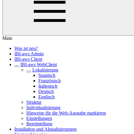
Main
Was ist neu?
IBI-aws Admin
IBI-aws Client
IBI-aws WebClient
Lokalisierung
Spanisch
Französisch
Italienisch
Deutsch
Englisch
Struktur
Individualisierung
Hinweise für die Web-Ausgabe markieren
Einstellungen
Bereitstellung
Installation und Aktualisierungen