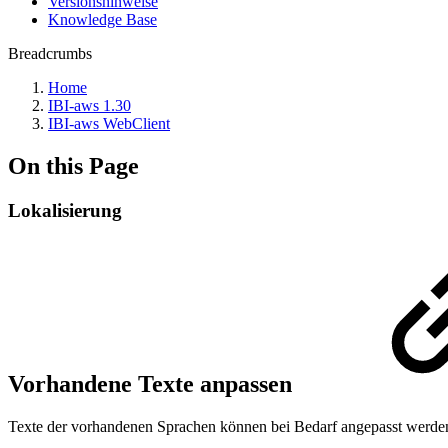
Versionshinweise
Knowledge Base
Breadcrumbs
Home
IBI-aws 1.30
IBI-aws WebClient
On this Page
Lokalisierung
Vorhandene Texte anpassen
Texte der vorhandenen Sprachen können bei Bedarf angepasst werden.