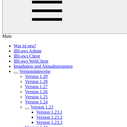
Main
Was ist neu?
IBI-aws Admin
IBI-aws Client
IBI-aws WebClient
Installation und Aktualisierungen
Versionshinweise
Version 1.29
Version 1.28
Version 1.27
Version 1.26
Version 1.25
Version 1.24
Version 1.23
Version 1.23.1
Version 1.23.2
Version 1.23.3