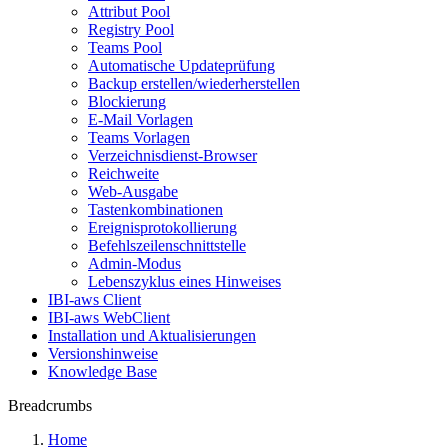
Attribut Pool
Registry Pool
Teams Pool
Automatische Updateprüfung
Backup erstellen/wiederherstellen
Blockierung
E-Mail Vorlagen
Teams Vorlagen
Verzeichnisdienst-Browser
Reichweite
Web-Ausgabe
Tastenkombinationen
Ereignisprotokollierung
Befehlszeilenschnittstelle
Admin-Modus
Lebenszyklus eines Hinweises
IBI-aws Client
IBI-aws WebClient
Installation und Aktualisierungen
Versionshinweise
Knowledge Base
Breadcrumbs
Home