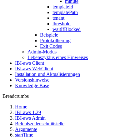
minute
templateId
templatePath
tenant
threshold
waitIfBlocked
Beispiele
Protokollierung
Exit Codes
Admin-Modus
Lebenszyklus eines Hinweises
IBI-aws Client
IBI-aws WebClient
Installation und Aktualisierungen
Versionshinweise
Knowledge Base
Breadcrumbs
Home
IBI-aws 1.29
IBI-aws Admin
Befehlszeilenschnittstelle
Argumente
startTime