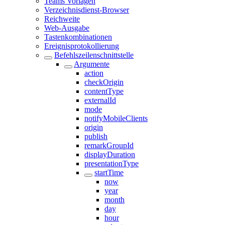
Teams Vorlagen
Verzeichnisdienst-Browser
Reichweite
Web-Ausgabe
Tastenkombinationen
Ereignisprotokollierung
Befehlszeilenschnittstelle
Argumente
action
checkOrigin
contentType
externalId
mode
notifyMobileClients
origin
publish
remarkGroupId
displayDuration
presentationType
startTime
now
year
month
day
hour