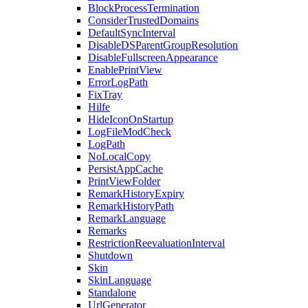
BlockProcessTermination
ConsiderTrustedDomains
DefaultSyncInterval
DisableDSParentGroupResolution
DisableFullscreenAppearance
EnablePrintView
ErrorLogPath
FixTray
Hilfe
HideIconOnStartup
LogFileModCheck
LogPath
NoLocalCopy
PersistAppCache
PrintViewFolder
RemarkHistoryExpiry
RemarkHistoryPath
RemarkLanguage
Remarks
RestrictionReevaluationInterval
Shutdown
Skin
SkinLanguage
Standalone
UrlGenerator