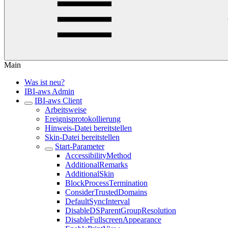
Main
Was ist neu?
IBI-aws Admin
IBI-aws Client
Arbeitsweise
Ereignisprotokollierung
Hinweis-Datei bereitstellen
Skin-Datei bereitstellen
Start-Parameter
AccessibilityMethod
AdditionalRemarks
AdditionalSkin
BlockProcessTermination
ConsiderTrustedDomains
DefaultSyncInterval
DisableDSParentGroupResolution
DisableFullscreenAppearance