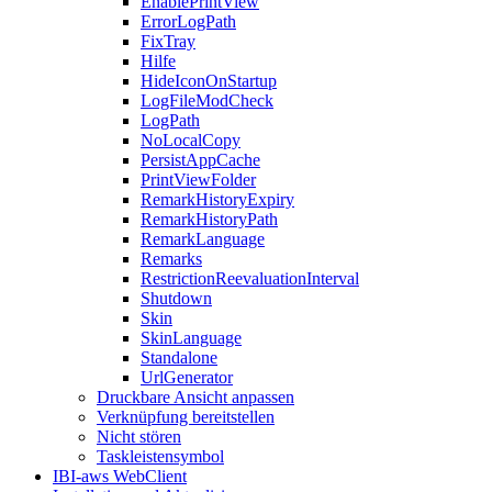
EnablePrintView
ErrorLogPath
FixTray
Hilfe
HideIconOnStartup
LogFileModCheck
LogPath
NoLocalCopy
PersistAppCache
PrintViewFolder
RemarkHistoryExpiry
RemarkHistoryPath
RemarkLanguage
Remarks
RestrictionReevaluationInterval
Shutdown
Skin
SkinLanguage
Standalone
UrlGenerator
Druckbare Ansicht anpassen
Verknüpfung bereitstellen
Nicht stören
Taskleistensymbol
IBI-aws WebClient