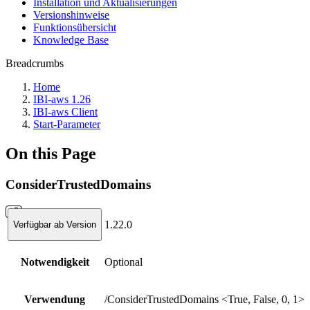
Installation und Aktualisierungen
Versionshinweise
Funktionsübersicht
Knowledge Base
Breadcrumbs
Home
IBI-aws 1.26
IBI-aws Client
Start-Parameter
On this Page
ConsiderTrustedDomains
1.22.0
Verfügbar ab Version
Notwendigkeit
Optional
Verwendung
/ConsiderTrustedDomains <True, False, 0, 1>