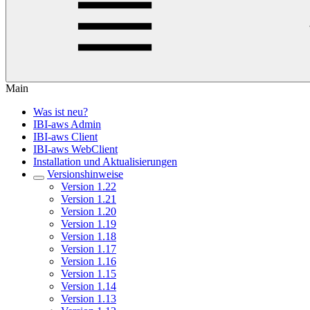
Main
Was ist neu?
IBI-aws Admin
IBI-aws Client
IBI-aws WebClient
Installation und Aktualisierungen
Versionshinweise
Version 1.22
Version 1.21
Version 1.20
Version 1.19
Version 1.18
Version 1.17
Version 1.16
Version 1.15
Version 1.14
Version 1.13