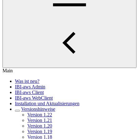
Main
Was ist neu?
IBI-aws Admin
IBI-aws Client
IBI-aws WebClient
Installation und Aktualisierungen
Versionshinweise
Version 1.22
Version 1.21
Version 1.20
Version 1.19
Version 1.18