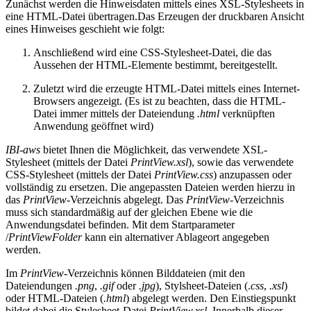
Zunächst werden die Hinweisdaten mittels eines XSL-Stylesheets in
eine HTML-Datei übertragen.Das Erzeugen der druckbaren Ansicht
eines Hinweises geschieht wie folgt:
Anschließend wird eine CSS-Stylesheet-Datei, die das
Aussehen der HTML-Elemente bestimmt, bereitgestellt.
Zuletzt wird die erzeugte HTML-Datei mittels eines Internet-
Browsers angezeigt. (Es ist zu beachten, dass die HTML-
Datei immer mittels der Dateiendung
.html
verknüpften
Anwendung geöffnet wird)
IBI-aws
bietet Ihnen die Möglichkeit, das verwendete XSL-
Stylesheet (mittels der Datei
PrintView.xsl
), sowie das verwendete
CSS-Stylesheet (mittels der Datei
PrintView.css
) anzupassen oder
vollständig zu ersetzen. Die angepassten Dateien werden hierzu in
das
PrintView
-Verzeichnis abgelegt. Das
PrintView
-Verzeichnis
muss sich standardmäßig auf der gleichen Ebene wie die
Anwendungsdatei befinden. Mit dem Startparameter
/
PrintViewFolder
kann ein alternativer Ablageort angegeben
werden.
Im
PrintView
-Verzeichnis können Bilddateien (mit den
Dateiendungen
.png
,
.gif
oder
.jpg
), Stylsheet-Dateien (.
css
,
.xsl
)
oder HTML-Dateien (
.html
) abgelegt werden. Den Einstiegspunkt
bildet dabei die Stylesheet-Datei
PrintView.xsl
. Innerhalb dieser