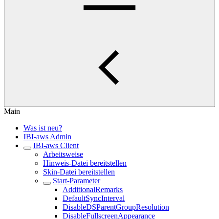
Main
Was ist neu?
IBI-aws Admin
IBI-aws Client
Arbeitsweise
Hinweis-Datei bereitstellen
Skin-Datei bereitstellen
Start-Parameter
AdditionalRemarks
DefaultSyncInterval
DisableDSParentGroupResolution
DisableFullscreenAppearance