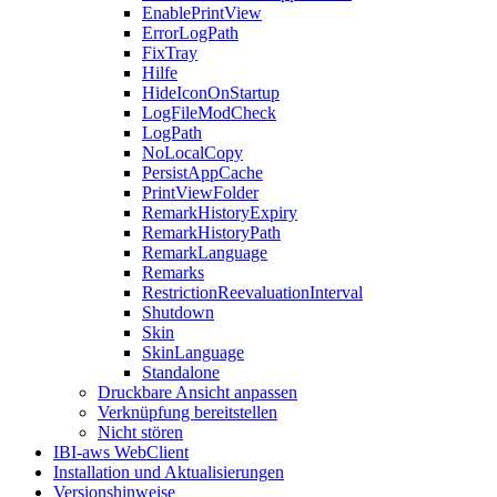
EnablePrintView
ErrorLogPath
FixTray
Hilfe
HideIconOnStartup
LogFileModCheck
LogPath
NoLocalCopy
PersistAppCache
PrintViewFolder
RemarkHistoryExpiry
RemarkHistoryPath
RemarkLanguage
Remarks
RestrictionReevaluationInterval
Shutdown
Skin
SkinLanguage
Standalone
Druckbare Ansicht anpassen
Verknüpfung bereitstellen
Nicht stören
IBI-aws WebClient
Installation und Aktualisierungen
Versionshinweise