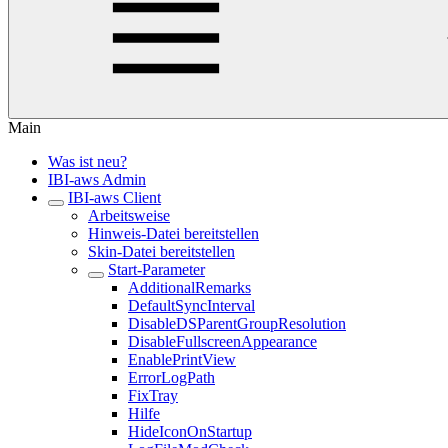
Main
Was ist neu?
IBI-aws Admin
IBI-aws Client
Arbeitsweise
Hinweis-Datei bereitstellen
Skin-Datei bereitstellen
Start-Parameter
AdditionalRemarks
DefaultSyncInterval
DisableDSParentGroupResolution
DisableFullscreenAppearance
EnablePrintView
ErrorLogPath
FixTray
Hilfe
HideIconOnStartup