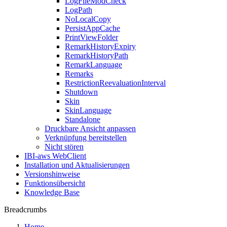
LogFileModCheck
LogPath
NoLocalCopy
PersistAppCache
PrintViewFolder
RemarkHistoryExpiry
RemarkHistoryPath
RemarkLanguage
Remarks
RestrictionReevaluationInterval
Shutdown
Skin
SkinLanguage
Standalone
Druckbare Ansicht anpassen
Verknüpfung bereitstellen
Nicht stören
IBI-aws WebClient
Installation und Aktualisierungen
Versionshinweise
Funktionsübersicht
Knowledge Base
Breadcrumbs
Home