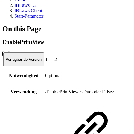
IBI-aws 1.21
IBI-aws Client
Start-Parameter
On this Page
EnablePrintView
1.11.2
Verfügbar ab Version
Notwendigkeit
Optional
Verwendung
/EnablePrintView <True oder False>