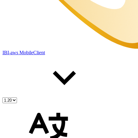
IBI-aws MobileClient