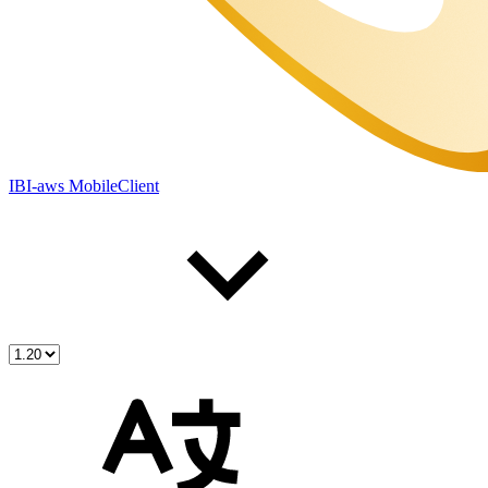
IBI-aws MobileClient