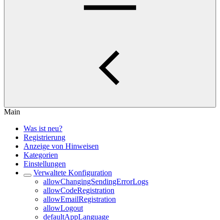
Main
Was ist neu?
Registrierung
Anzeige von Hinweisen
Kategorien
Einstellungen
Verwaltete Konfiguration
allowChangingSendingErrorLogs
allowCodeRegistration
allowEmailRegistration
allowLogout
defaultAppLanguage