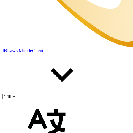
IBI-aws MobileClient