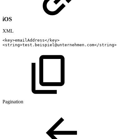
iOS
XML
<
key
>
emailAddress
</
key
>
<
string
>
test.beispiel@unternehmen.com
</
string
>
Pagination