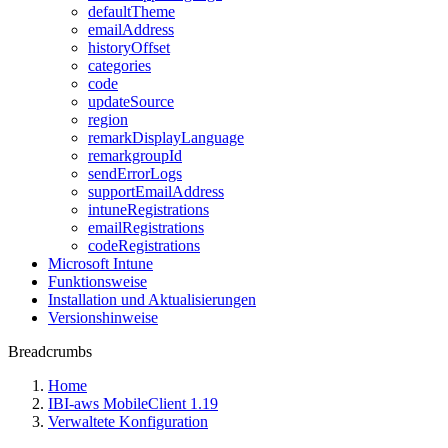
defaultTheme
emailAddress
historyOffset
categories
code
updateSource
region
remarkDisplayLanguage
remarkgroupId
sendErrorLogs
supportEmailAddress
intuneRegistrations
emailRegistrations
codeRegistrations
Microsoft Intune
Funktionsweise
Installation und Aktualisierungen
Versionshinweise
Breadcrumbs
Home
IBI-aws MobileClient 1.19
Verwaltete Konfiguration