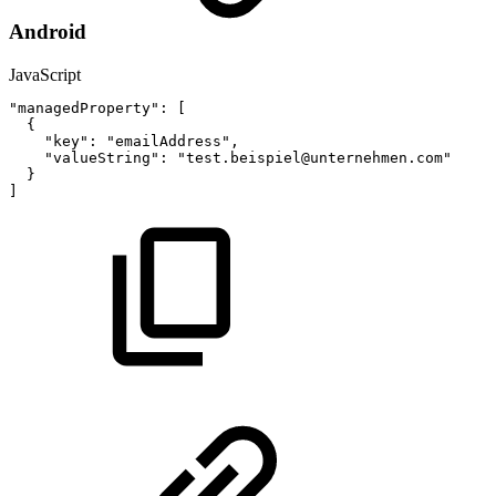
Android
JavaScript
"managedProperty"
:
[
{
"key"
:
"emailAddress"
,
"valueString"
:
"test.beispiel@unternehmen.com"
}
]